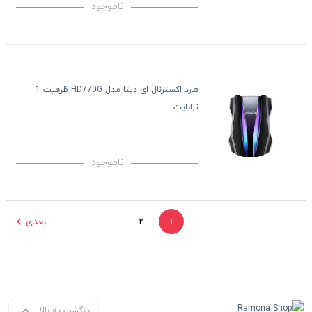
ناموجود
هارد اکسترنال ای دیتا مدل HD770G ظرفیت 1
ترابایت
ناموجود
بعدی
۲
۱
بازگشت به بالا