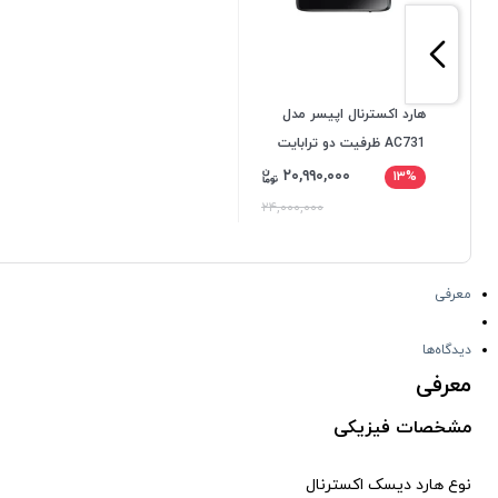
هارد اکسترنال اپیسر مدل
AC731 ظرفیت دو ترابایت
دارای رابط USB Type-A 3.1
۲۰,۹۹۰,۰۰۰
۱۳%
گارانتی داده پردازی متین
۲۴,۰۰۰,۰۰۰
بایک عدد فلش 16T-GATE
هدیه+ارسال رایگان
معرفی
دیدگاه‌ها
معرفی
مشخصات فیزیکی
نوع هارد دیسک اکسترنال