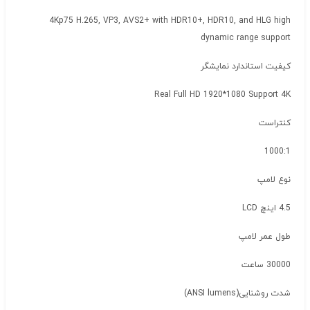
4Kp75 H.265, VP3, AVS2+ with HDR10+, HDR10, and HLG high
dynamic range support
کیفیت استاندارد نمایشگر
Real Full HD 1920*1080 Support 4K
کنتراست
1000:1
نوع لامپ
4.5 اینچ LCD
طول عمر لامپ
30000 ساعت
شدت روشنایی(ANSI lumens)