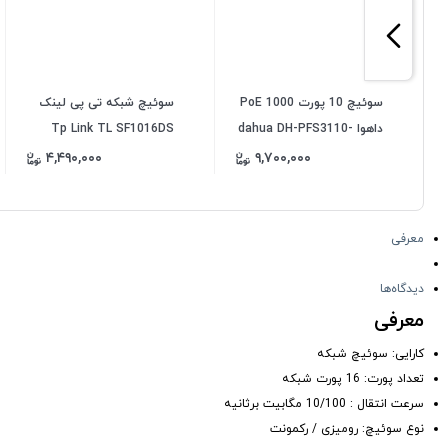
سوئیچ 10 پورت 1000 PoE
سوئیچ شبکه تی پی لینک
داهوا dahua DH-PFS3110-
Tp Link TL SF1016DS
8GT-65
دسکتاپ رکمونت 16 پورت
۴,۴۹۰,۰۰۰
۹,۷۰۰,۰۰۰
10 100Mbps
معرفی
دیدگاه‌ها
معرفی
کارایی: سوئیچ شبکه
تعداد پورت: 16 پورت شبکه
سرعت انتقال :
10/100 مگابیت برثانیه
نوع سوئیچ: رومیزی / رکمونت