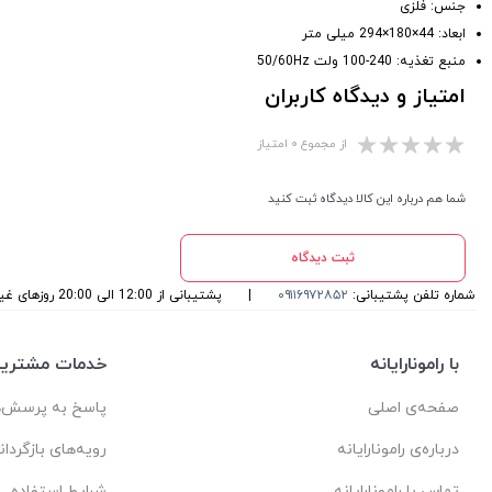
جنس: فلزی
ابعاد: 44×180×294 میلی متر
منبع تغذیه: 240-100 ولت 50/60Hz
امتیاز و دیدگاه کاربران
از مجموع ۰ امتیاز
شما هم درباره این کالا دیدگاه ثبت کنید
ثبت دیدگاه
شماره تلفن پشتیبانی:
۰۹۱۱۶۹۷۲۸۵۲
|
پشتیبانی از 12:00 الی 20:00 روزهای غیرتعطیل می باشد
با رامونارایانه
خدمات مشتریا
صفحه‌ی اصلی
پاسخ به پرسش‌ه
درباره‌ی رامونارایانه
رویه‌های بازگردان
تماس با رامونارایانه
شرایط استفاده