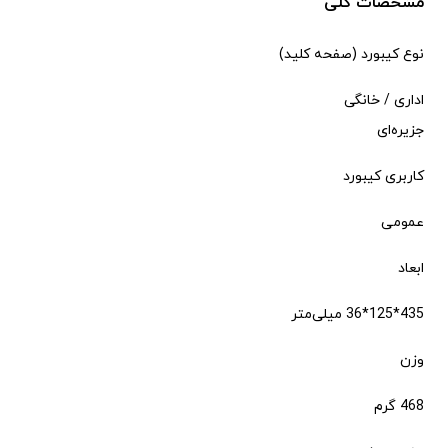
مشخصات کلی
نوع کیبورد (صفحه کلید)
اداری / خانگی
جزیره‌ای
کاربری کیبورد
عمومی
ابعاد
435*125*36 میلی‌متر
وزن
468 گرم