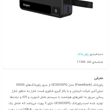
دسته‌بندی
پاور بانک
شناسه‌ی کالا: 11306
معرفی
پاوربانک (PowerBank) مدل UE30035PQ از سری پاوربانک‌های 30000
میلی‌آمپر شرکت انرجایزر و با بکار گیری فناوری فست شارژ به منظور شارژ
رسانی سریع به تلفن‌های هوشمند با سیستم عامل اندورید و iOS و تبلت‌ها
تولید شده است.پاوربانک UE30035PQ دارای 3 پورت می‌باشد که شامل یک
پورت مشترک ورودی/خروجی تایپ سی، دو پورت خروجی USB-A است. پورت