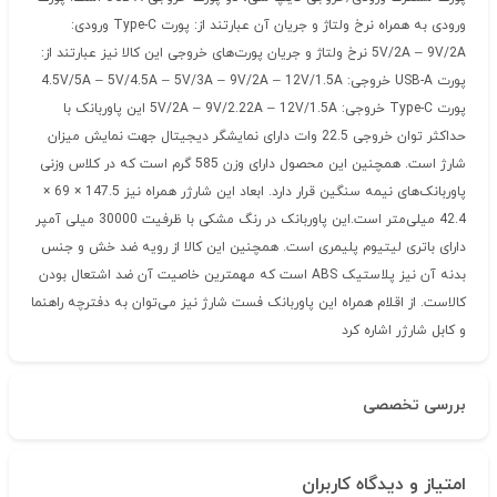
ورودی به همراه نرخ ولتاژ و جریان آن عبارتند از: پورت Type-C ورودی:
5V/2A – 9V/2A نرخ ولتاژ و جریان پورت‌های خروجی این کالا نیز عبارتند از:
پورت USB-A خروجی: 4.5V/5A – 5V/4.5A – 5V/3A – 9V/2A – 12V/1.5A
پورت Type-C خروجی: 5V/2A – 9V/2.22A – 12V/1.5A این پاوربانک با
حداکثر توان خروجی 22.5 وات دارای نمایشگر دیجیتال جهت نمایش میزان
شارژ است. همچنین این محصول دارای وزن 585 گرم است که در کلاس وزنی
پاوربانک‌های نیمه سنگین قرار دارد. ابعاد این شارژر همراه نیز 147.5 × 69 ×
42.4 میلی‌متر است.این پاوربانک در رنگ‌ مشکی با ظرفیت 30000 میلی آمپر
دارای باتری لیتیوم پلیمری است. همچنین این کالا از رویه ضد خش و جنس
بدنه آن نیز پلاستیک ABS است که مهمترین خاصیت آن ضد اشتعال بودن
کالاست. از اقلام همراه این پاوربانک فست شارژ نیز می‌توان به دفترچه راهنما
و کابل شارژر اشاره کرد
بررسی تخصصی
امتیاز و دیدگاه کاربران