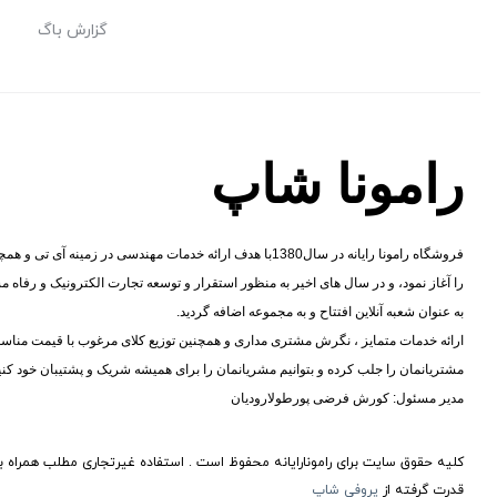
گزارش باگ
رامونا شاپ
فروشگاه رامونا رایانه در سال1380با هدف ارائه خدمات مهندسی در زم
را آغاز نمود، و در سال های اخیر به منظور استقرار و توسعه تجارت الکترونیک و رفاه
به عنوان شعبه آنلاین افتتاح و به مجموعه اضافه گردید.
ارائه خدمات متمایز ، نگرش مشتری مداری و همچنین توزیع کلای مرغوب با قیمت مناسب،
مشتریانمان را جلب کرده و بتوانیم مشریانمان را برای همیشه شریک و پشتیبان خود کنی
مدیر مسئول: کورش فرضی پورطولارودیان
کلیه حقوق سایت برای رامونارایانه محفوظ است . استفاده غیرتجاری مطلب همراه با
قدرت گرفته از
پروفی شاپ