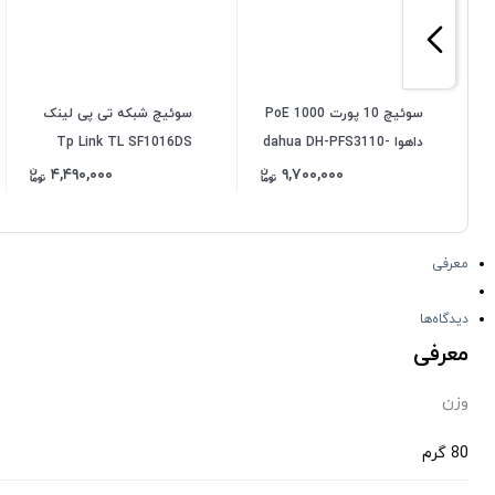
سوئیچ 10 پورت 1000 PoE
سوئیچ شبکه تی پی لینک
داهوا dahua DH-PFS3110-
Tp Link TL SF1016DS
8GT-65
دسکتاپ رکمونت 16 پورت
۴,۴۹۰,۰۰۰
۹,۷۰۰,۰۰۰
10 100Mbps
معرفی
دیدگاه‌ها
معرفی
وزن
80 گرم