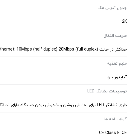
جدول آدرس مک
2K
سرعت انتقال
حداکثر در حالت Ethernet: 10Mbps (half duplex) 20Mbps (full duplex) حداکثر در حالت Fast Ethernet: 100Mbps (half duplex) 200Mbps (full duplex)
منبع تغذیه
آداپتور برق
توضیحات نشانگر LED
دارای نشانگر LED برای نمایش روشن و خاموش بودن دستگاه دارای نشانگر LED برای نمایش لینک و فعالیت پورت‌ها
گواهینامه‌ ها
CE Class B, CE