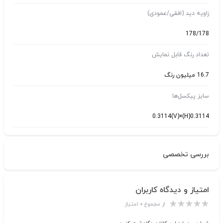
زاویه دید (افقی/عمودی)
178/178
تعداد رنگ قابل نمایش
16.7 میلیون رنگ
سایز پیکسل‌ها
0.3114(H)×0.3114(V)
بررسی تخصصی
امتیاز و دیدگاه کاربران
از مجموع ۰ امتیاز