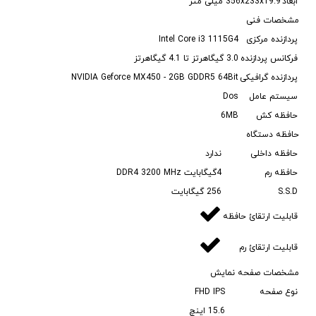
ابعاد
356x233x19.9 میلی متر
مشخصات فنی
پردازنده مرکزی
Intel Core i3 1115G4
فرکانس پردازنده
3.0 گیگاهرتز تا 4.1 گیگاهرتز
پردازنده گرافیکی
NVIDIA Geforce MX450 - 2GB GDDR5 64Bit
سیستم عامل
Dos
حافظه کش
6MB
حافظه دستگاه
حافظه داخلی
ندارد
حافظه رم
4گیگابایت DDR4 3200 MHz
S.S.D
256 گیگابایت
قابلیت ارتقائ حافظه
قابلیت ارتقائ رم
مشخصات صفحه نمایش
نوع صفحه
FHD IPS
15.6 اینچ