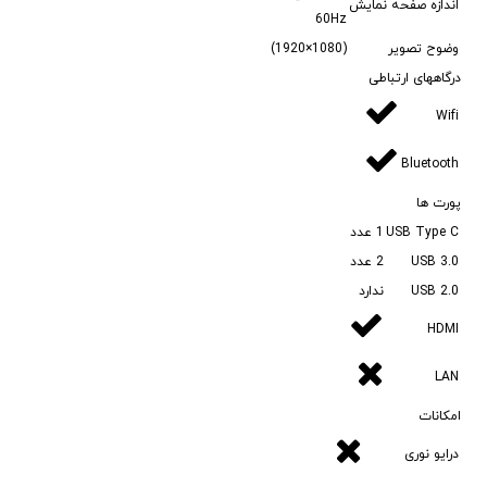
اندازه صفحه نمایش
60Hz
وضوح تصویر
(1080×1920)
درگاههای ارتباطی
Wifi
Bluetooth
پورت ها
USB Type C
1 عدد
USB 3.0
2 عدد
USB 2.0
ندارد
HDMI
LAN
امکانات
درایو نوری