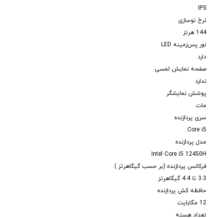
IPS
نرخ نوسازی
144 هرتز
نور پس‌زمینه LED
دارد
صفحه نمایش لمسی
ندارد
پوشش نمایشگر
مات
سری پردازنده
Core i5
مدل پردازنده
Intel Core i5 12450H
فرکانس پردازنده (بر حسب گیگاهرتز )
3.3 تا 4.4 گیگاهرتز
حافظه کش پردازنده
12 مگابایت
تعداد هسته