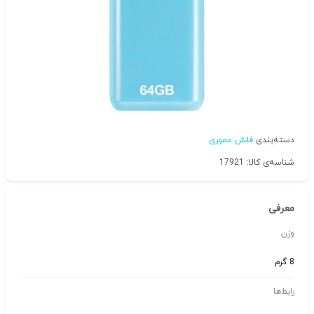
دسته‌بندی
فلش مموری
شناسه‌ی کالا: 17921
معرفی
وزن
8 گرم
رابط‌ها