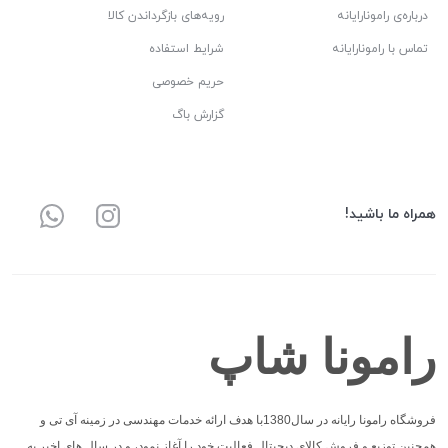
درباره‌ی رامونارایانه
رویه‌های بازگرداندن کالا
تماس با رامونارایانه
شرایط استفاده
حریم خصوصی
گزارش باگ
همراه ما باشید!
رامونا شاپ
فروشگاه رامونا رایانه در سال1380با هدف ارائه خدمات مهندسی در زمینه آی تی و
همچنین توزیع و فروش کالای دیجیتال فعالیت خود را آغاز نمود، و در سال های اخیر به