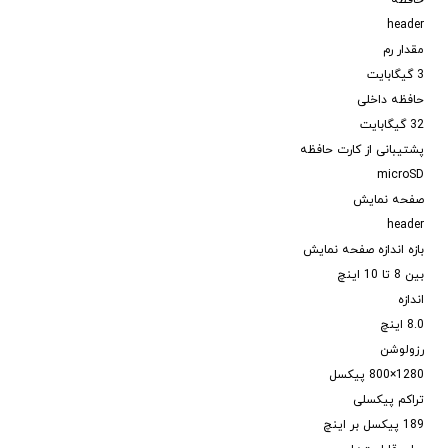
حافظه
header
مقدار رم
3 گیگابایت
حافظه داخلی
32 گیگابایت
پشتیبانی از کارت حافظه
microSD
صفحه نمایش
header
بازه اندازه صفحه نمایش
بین 8 تا 10 اینچ
اندازه
8.0 اینچ
رزولوشن
1280×800 پیکسل
تراکم پیکسلی
189 پیکسل بر اینچ