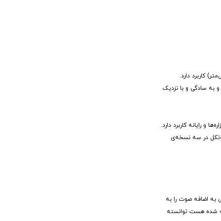
نتی‌متر) کاربرد دارد.
و به سادگی و با نزدیک
بین افزاره‌ها و رایانه کاربرد دارد.
روتکل در سه نسخه‌ی
ر تمام رنگی به اضافه صوت را به
Sony , Panasonic , Philips , Hitachi , Silicon Image , Toshiba  طراحی و ساخته شده هست توانسته