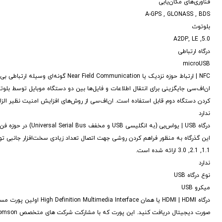
فناوری‌های مکان‌یابی
A-GPS , GLONASS , BDS
بلوتوث
5.0, A2DP, LE
درگاه ارتباطی
microUSB
NFC | ارتباط حوزه نزدیک یا unication
ان‌اف‌سی جایگزینی برای انتقال اطلاعات و فایل‌ها بین دو دستگاه موبایل توسط بل
کردن دستگاه دوم قابل استفاده است. ان‌اف‌سی از روش‌های افزایش امنیت نظیر الزام
ندارد
درگاه USB | یواس‌بی
این گذرگاه به منظور فراهم کردن روشی جهت اتصال تعداد زیادی سخت‌افزار جانبی توس
1.1, 2.1, 3.0 ارائه شده است.
ندارد
نوع درگاه USB
میکرو USB
درگاه HDMI | HDMI یا هم