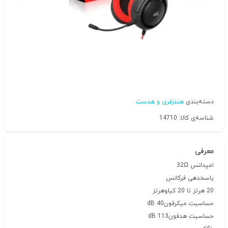
دسته‌بندی
هندزفری و هدست
شناسه‌ی کالا: 14710
معرفی
امپدانس
32Ω
پاسخدهی فرکانس
20 هرتز تا 20 کیلوهرتز
حساسیت میکرفون
40 dB
حساسیت هدفون
113 dB