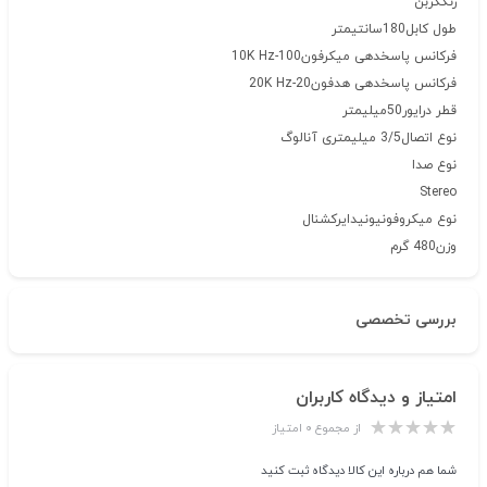
رنگ
کربن
طول کابل
180سانتیمتر
فرکانس پاسخدهی میکرفون
100-10K Hz
فرکانس پاسخدهی هدفون
20-20K Hz
قطر درایور
50میلیمتر
نوع اتصال
3/5 میلیمتری آنالوگ
نوع صدا
Stereo
نوع میکروفون
یونیدایرکشنال
وزن
480 گرم
بررسی تخصصی
امتیاز و دیدگاه کاربران
از مجموع ۰ امتیاز
شما هم درباره این کالا دیدگاه ثبت کنید