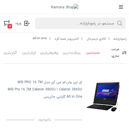
ورود
۰
all-in-one
رامونارایانه
کالای دیجیتال
کامپیوتر همه کاره
مرتب
جدیدترین
پربازدیدترین
پرفروش‌ترین
ارزان‌ترین
گران‌ترین
سازی:
ال این وان ام اس آی مدل MSI PRO 16 7M
Celeron 3865U ا MSI Pro 16 7M Celeron 3865U
All in One گارنتی ماتریس
ناموجود