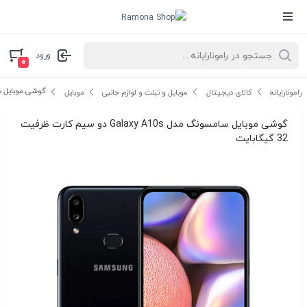
ورود
۰
گوشی موبایل سامسونگ مدل axy A10s
رامونارایانه
کالای دیجیتال
موبایل و تبلت و لوازم جانبی
موبایل
گوشی موبایل سامسونگ مدل Galaxy A10s دو سیم کارت ظرفیت
32 گیگابایت