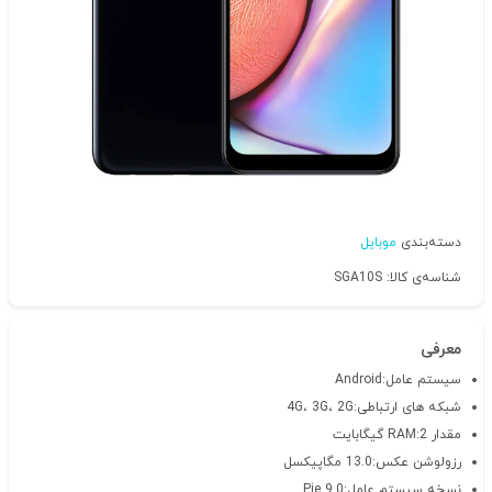
دسته‌بندی
موبایل
شناسه‌ی کالا: SGA10S
معرفی
سیستم عامل:Android
شبکه های ارتباطی:4G، 3G، 2G
مقدار RAM:2 گیگابایت
رزولوشن عکس:13.0 مگاپیکسل
نسخه سیستم عامل:Pie 9.0