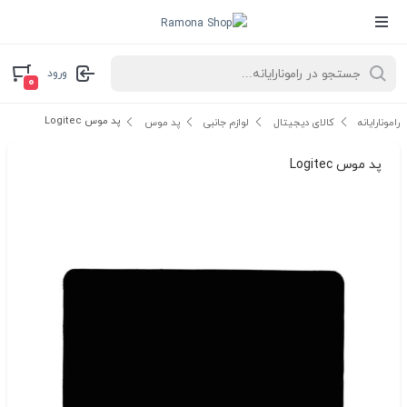
ورود
۰
پد موس Logitec
رامونارایانه
کالای دیجیتال
لوازم جانبی
پد موس
پد موس Logitec